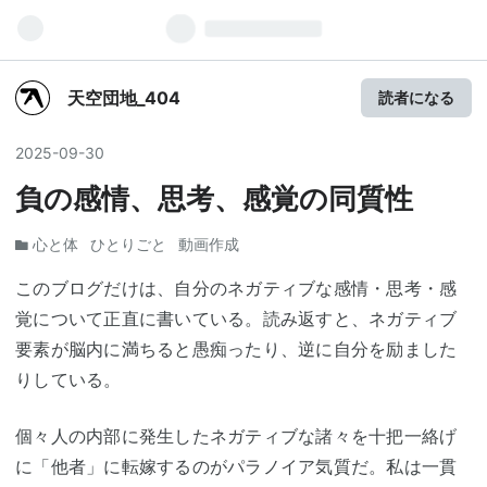
天空団地_404
読者になる
2025
-
09
-
30
負の感情、思考、感覚の同質性
心と体
ひとりごと
動画作成
このブログだけは、自分のネガティブな感情・思考・感
覚について正直に書いている。読み返すと、ネガティブ
要素が脳内に満ちると愚痴ったり、逆に自分を励ました
りしている。
個々人の内部に発生したネガティブな諸々を十把一絡げ
に「他者」に転嫁するのがパラノイア気質だ。私は一貫