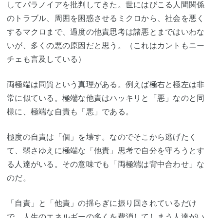
してパラノイアを批判してきた。世にはびこる人間関係
のトラブル、周囲を困惑させるミクロから、社会を悪く
するマクロまで、過度の他責思考は諸悪とまではいわな
いが、多くの悪の原因だと思う。（これはカントもニー
チェも言及している）
両極端は同質という真理がある。例えば極右と極左は非
常に似ている。極端な他責はハッキリと「悪」なのと同
様に、極端な自責も「悪」である。
極度の自責は「個」を壊す。なのでそこから逃げたく
て、弱さゆえに極端な「他責」思考で自分を守ろうとす
る人達がいる。その意味でも「両極端は背中合わせ」な
のだ。
「自責」と「他責」の揺らぎに振り回されているだけ
で、人生のエネルギーの多くを費消してしまう人達がい