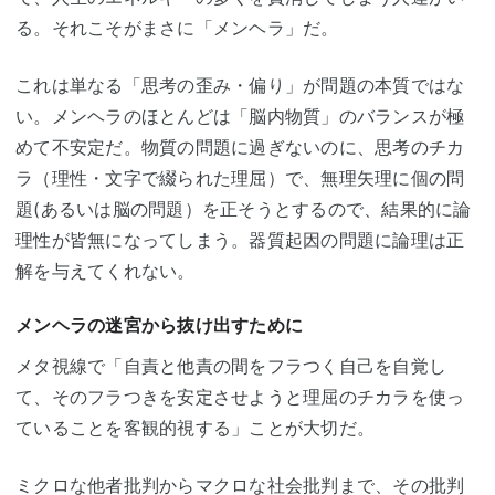
る。それこそがまさに「メンヘラ」だ。
これは単なる「思考の歪み・偏り」が問題の本質ではな
い。メンヘラのほとんどは「脳内物質」のバランスが極
めて不安定だ。物質の問題に過ぎないのに、思考のチカ
ラ（理性・文字で綴られた理屈）で、無理矢理に個の問
題(あるいは脳の問題）を正そうとするので、結果的に論
理性が皆無になってしまう。器質起因の問題に論理は正
解を与えてくれない。
メンヘラの迷宮から抜け出すために
メタ視線で「自責と他責の間をフラつく自己を自覚し
て、そのフラつきを安定させようと理屈のチカラを使っ
ていることを客観的視する」ことが大切だ。
ミクロな他者批判からマクロな社会批判まで、その批判