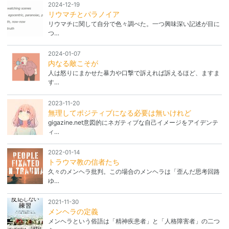
2024-12-19
リウマチとパラノイア
リウマチに関して自分で色々調べた。一つ興味深い記述が目に
つ…
2024-01-07
内なる敵こそが
人は怒りにまかせた暴力や口撃で訴えれば訴えるほど、ますま
す…
2023-11-20
無理してポジティブになる必要は無いけれど
gigazine.net意図的にネガティブな自己イメージをアイデンテ
ィ…
2022-01-14
トラウマ教の信者たち
久々のメンヘラ批判。この場合のメンヘラは「歪んだ思考回路
ゆ…
2021-11-30
メンヘラの定義
メンヘラという俗語は「精神疾患者」と「人格障害者」の二つ